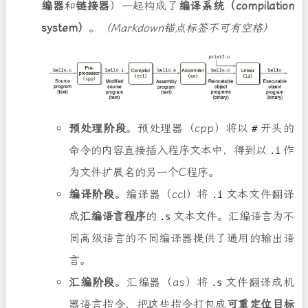
编器
和
链接器
）一起构成了
编译系统（compilation
system）
。
（Markdown锚点标签不可有空格）
预处理阶段
。预处理器（cpp）将以
开头的
#
命令的内容直接插入程序文本中，得到以
作
.i
为文件扩展名的另一个C程序。
编译阶段
。编译器（ccl）将
文本文件翻译
.i
成
汇编语言程序
的
文本文件。汇编语言为不
.s
同高级语言的不同编译器提供了通用的输出语
言。
汇编阶段
。汇编器（as）将
文件翻译成机
.s
器语言指令，把这些指令打包成
可重定位目标