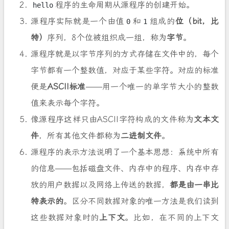
程序的生命周期从源程序的创建开始。
hello
源程序实际就是一个由值
和
组成的
位（bit，比
0
1
特）
序列，8个位被组织成一组，称为
字节
。
源程序就是以字节序列的方式存储在文件中的，每个
字节都有一个整数值，对应于某些字符。对应的标准
便是
ASCII标准
——用一个唯一的单字节大小的整数
值来表示每个字符。
像源程序这样只由ASCII字符构成的文件称为
文本文
件
，所有其他文件都称为
二进制文件
。
源程序的表示方法说明了一个基本思想：系统中所有
的信息——包括磁盘文件、内存中的程序、内存中存
放的用户数据以及网络上传送的数据，
都是由一串比
特表示的
。区分不同数据对象的唯一方法是我们读到
这些数据对象时的
上下文
。比如，在不同的上下文