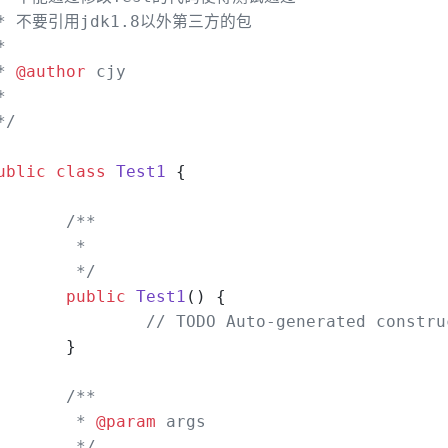
* 不要引用jdk1.8以外第三方的包
*
* 
@author
 cjy
*
*/
ublic
class
Test1
 {
/**
	 *
	 */
public
Test1
()
 {
// TODO Auto-generated constru
	}
/**
	 * 
@param
 args
	 */