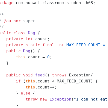
ackage
 com.huawei.classroom.student.h08;
**
* 
@author
 super
*/
ublic
class
Dog
 {
private
int
 count;
private
static
final
int
MAX_FEED_COUNT
=
public
Dog
()
 {
this
.count = 
0
;
   }
public
void
feed
()
throws
 Exception{
if
 (
this
.count < MAX_FEED_COUNT) {
this
.count++;
       } 
else
 {
throw
new
Exception
(
"I can not eat
       }