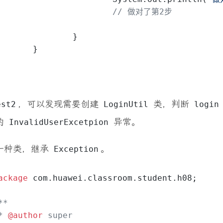
// 做对了第2步
		}
	}
，可以发现需要创建
类，判断
est2
LoginUtil
login
的
异常。
InvalidUserExcetpion
一种类，继承
。
Exception
ackage
 com.huawei.classroom.student.h08;
**
* 
@author
 super