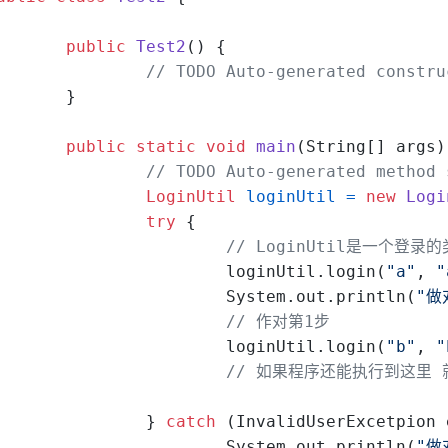
public
Test2
()
 {
// TODO Auto-generated constru
	}
public
static
void
main
(String[] args)
// TODO Auto-generated method 
LoginUtil
loginUtil
=
new
Logi
try
 {
// LoginUtil是一个登录
			loginUtil.login(
"a"
, 
"
			System.out.println(
"做
// 作对第1步
			loginUtil.login(
"b"
, 
"
// 如果程序还能执行到这里 
		} 
catch
 (InvalidUserExcetpion 
			System.out.println(
"做