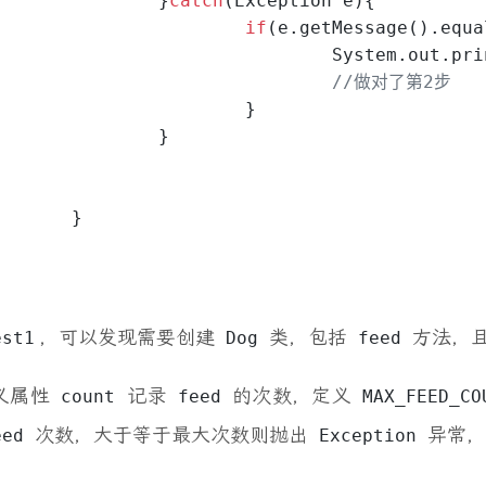
		}
catch
(Exception e){
if
(e.getMessage().equa
				System.out.pr
//做对了第2步
			}
		}
	}
，可以发现需要创建
类，包括
方法，
est1
Dog
feed
义属性
记录
的次数，定义
count
feed
MAX_FEED_CO
次数，大于等于最大次数则抛出
异常
eed
Exception