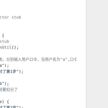
ctor stub
 {
stub
nUtil
();
的类，分别输入用户口令，当用户名为"a",口令为"a",不抛出异常，否则
a"
);
对了第1步"
);
b"
);
就要扣分了
e) {
对了第2步"
);