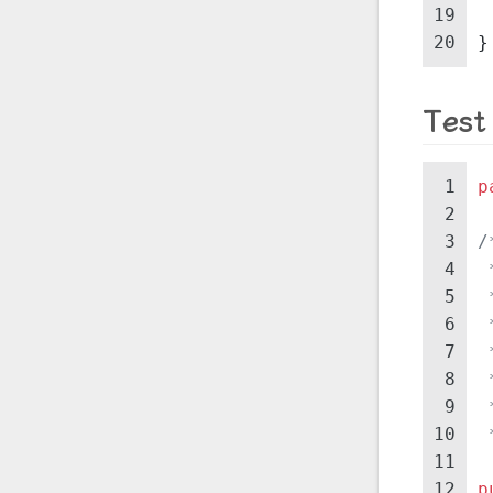
19
 
20
}
Test
1
p
2
3
/
4
5
6
 
7
 
8
 
9
 
10
 
11
12
p