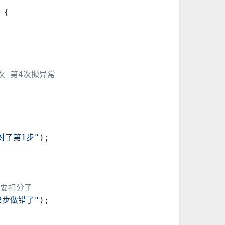
 {
3次 第4次抛异常
对了第1步"
);
就要扣分了
2步做错了"
);