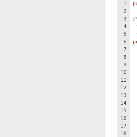
1
p
2
3
/
4
 
5
 
6
p
7
8
9
10
11
 
12
13
14
15
16
 
17
18
 