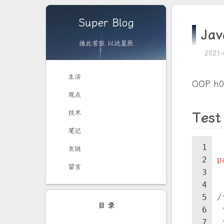
Super Blog
Ja
循此苦旅 以达星辰
2021-
生活
OOP h
观点
技术
Test
笔记
1
友链
2
p
留言
3
4
5
/
目 录
6
7