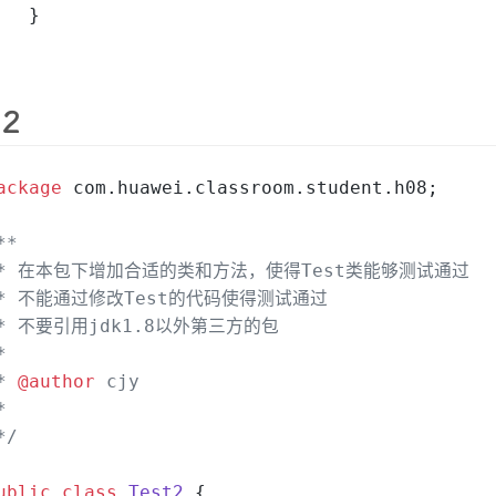
   }
 2
ackage
 com.huawei.classroom.student.h08;
**
 * 在本包下增加合适的类和方法，使得Test类能够测试通过
 * 不能通过修改Test的代码使得测试通过
* 不要引用jdk1.8以外第三方的包
*
* 
@author
 cjy
*
*/
ublic
class
Test2
 {