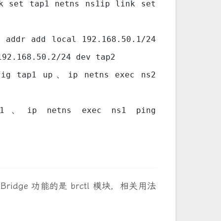
ame tap2
2
k set tap1 netns ns1ip link set
 addr add local 192.168.50.1/24
192.168.50.2/24 dev tap2
、
fig tap1 up
ip netns exec ns2