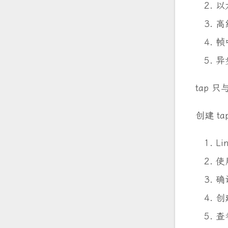
以
高级
帧中
异步
tap 
创建 t
L
使
确
创
查