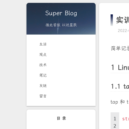
Super Blog
实
循此苦旅 以达星辰
2022-
生活
简单记
观点
技术
1 L
笔记
1.1 t
友链
留言
tap 
目 录
1
st
2