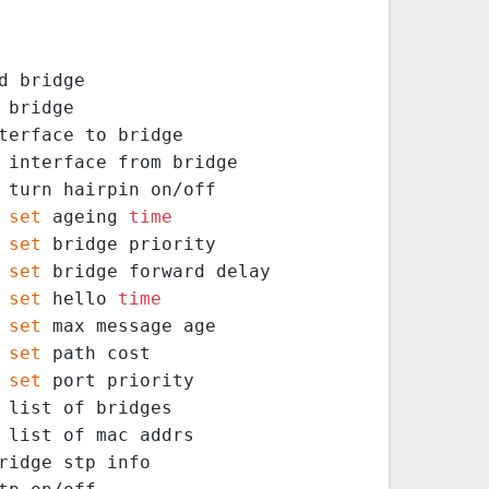
、
1
ip netns exec ns1 ping
 Bridge 功能的是 brctl 模块，相关用法
d bridge
 bridge
terface to bridge
 interface from bridge
 turn hairpin on/off
 
set
 ageing 
time