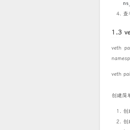
ns
查
1.3 v
veth
name
veth 