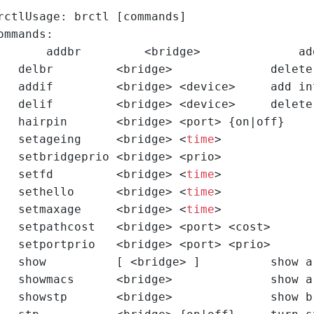
ing：
ip netns exec ns2 ping 192.168.50.
2.168.50.2
ridge
 中 Bridge（网桥）即为 Switch（交换机）。Linux 实现
rctlUsage: brctl [commands]
ommands:
	addbr         <bridge>              ad
   delbr         <bridge>              delete
   addif         <bridge> <device>     add in
   delif         <bridge> <device>     delete
   hairpin       <bridge> <port> {on|off}    
   setageing     <bridge> <
time
>             