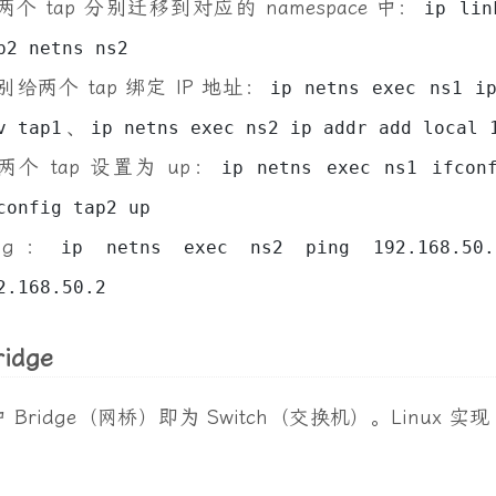
单示例：
 veth pair：
ip link add tap1 type veth peer n
 namespace：
ip netns add ns1ip netns add ns
两个 tap 分别迁移到对应的 namespace 中：
ip lin
p2 netns ns2
别给两个 tap 绑定 IP 地址：
ip netns exec ns1 ip
、
v tap1
ip netns exec ns2 ip addr add local 
两个 tap 设置为 up：
ip netns exec ns1 ifcon
config tap2 up