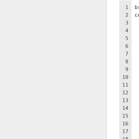
p
19
1.4 B
Linux
如下：
1
b
2
c
3
4
 
5
 
6
 
7
 
8
 