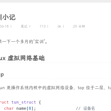
训小记
06-18
笔记
713
6k
20 分钟
录一下一个多月的“实训”。
inux 虚拟网络基础
ap
和 tun 是操作系统内核中的虚拟网络设备，tap 位于二层
ruct
tun_struct
 {
char
 name[
8
];                
// 设备名